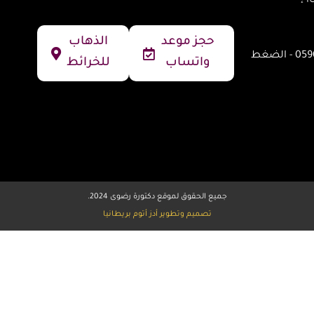
حجز موعد
الذهاب
واتساب الحجز / 0590692267 - الضغط
واتساب
للخرائط
جميع الحقوق لموقع دكتورة رضوى 2024.
تصميم وتطوير أدز أتوم بريطانيا