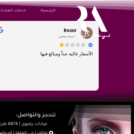
الرئيسية
خدمات العيادة
Roaa
1 سنة مضى
الأسعار غالية جداً ومبالغ فيها
للحجز والتواصل:
عيادات رض
مالك | حي الملقا | الري