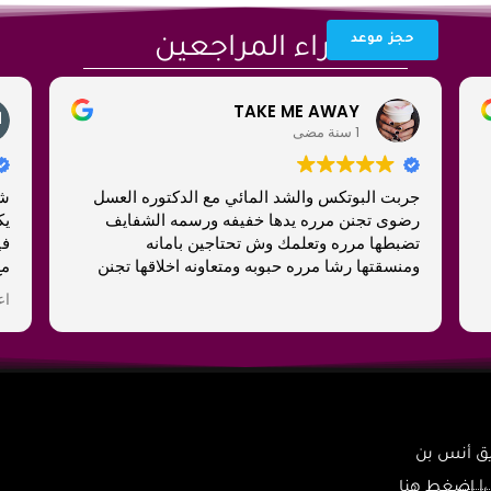
حجز موعد
آراء المراجعين
TAKE ME AWAY
1 سنة مضى
جربت البوتكس والشد المائي مع الدكتوره العسل
شي
رضوى تجنن مرره يدها خفيفه ورسمه الشفايف
يك
تضبطها مرره وتعلمك وش تحتاجين بامانه
في
ومنسقتها رشا مرره حبوبه ومتعاونه اخلاقها تجنن
مع
ال
اع
وس
عل
نض
بس
وى | 6874 طريق أنس بن
ما
اض| إضغط هنا